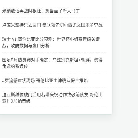
米纳放话再战阿根廷：想当面了断大马丁
卢库米坚持只去豪门 曼联领先切尔西尤文国米争夺战
瑞士 vs 哥伦比亚比分预测：世界杯小组赛晋级关键
战，攻防数据与盘口分析
国足9月热身赛对手确定：乌兹别克斯坦+朝鲜，佛得
角邀约系误传
J罗流感症状离场 哥伦比亚主帅确认保全策略
迪亚斯越位破门后用若塔庆祝动作致敬前队友 哥伦比
亚1-0加纳晋级