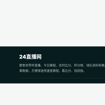
24直播网
聚焦世界杯直播、今日赛程、实时比分、积分榜、球队资料和赛
事数据，方便球迷快速查赛程、看比分、找回放。
世界杯观赛
今日比赛
世界杯焦点赛直播
今日足球赛
世界杯赛程
今日篮球赛
世界杯积分榜
足球积分榜