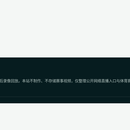
后录像回放。本站不制作、不存储赛事视频，仅整理公开网络直播入口与体育
球队资料
程
足球球队库
程
足球球员库
篮球球队库