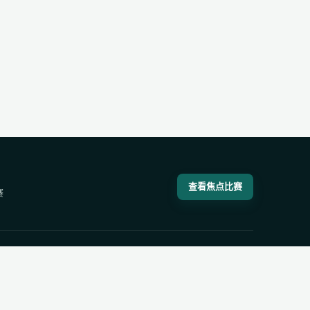
查看焦点比赛
赛
新闻与回放
体育新闻
比赛录像
足球预测