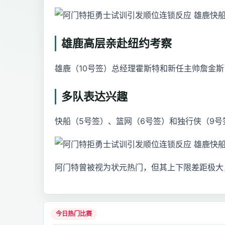
雄鹿高层亲赴纽约考察
雄鹿（10号签）总经理霍斯特和新任主帅詹金
多队表达兴趣
快船（5号签）、篮网（6号签）和独行侠（9
阿门特曾被视为状元热门，但其上下限差距极大
今日热门比赛