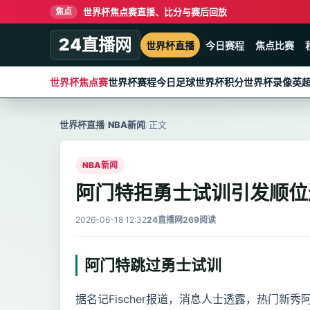
世界杯焦点赛直播、比分与赛后回放
焦点
24直播网
世界杯直播
今日赛程
焦点比赛
世界杯焦点赛
世界杯赛程
今日足球
世界杯积分
世界杯录像
英
世界杯直播
/
NBA新闻
/
正文
NBA新闻
阿门特拒勇士试训引发顺位
2026-06-18 12:32
24直播网
269阅读
阿门特跳过勇士试训
据名记Fischer报道，消息人士透露，热门新