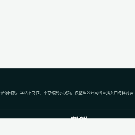
后录像回放。本站不制作、不存储赛事视频，仅整理公开网络直播入口与体育赛
球队资料
程
足球球队库
程
足球球员库