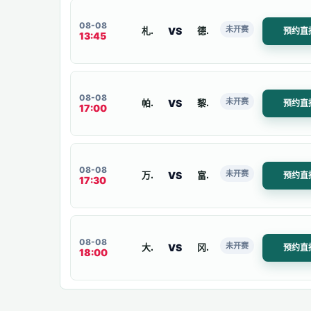
08-08
未开赛
VS
札幌冈萨多
德岛漩涡
预约直
13:45
08-08
未开赛
VS
帕赛航海者
黎刹黄金冷却者
预约直
17:00
08-08
未开赛
VS
万劳雷八户
富山胜利
预约直
17:30
08-08
未开赛
VS
大阪樱花
冈山绿雉
预约直
18:00