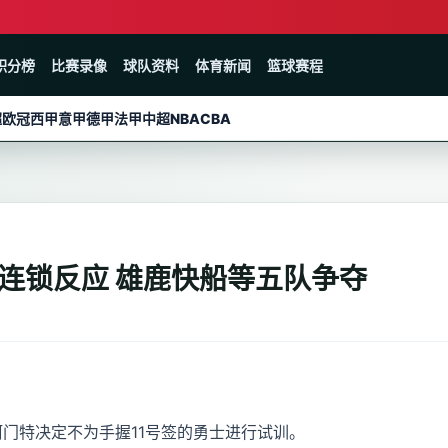
积分榜
比赛录像
球队资料
体育新闻
篮球赛程
超
欧冠
西甲
意甲
德甲
法甲
中超
NBA
CBA
连锁反应 雄鹿快船等五队争夺
秀阿门特决定不为手握11号签的勇士进行试训。