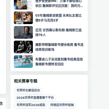
德罗赞更新INS：万事不顺但我心
依旧 詹姆斯评论区回复：我的兄
弟！
03年詹姆斯进联盟 未来队友恩比
德9岁马克西2岁
迈克·甘西确认勒布朗·詹姆斯已选
择76人
摄影师晒詹姆斯韦德合练照 詹韦连
线再现训练场
布雷迪儿子泳池复刻詹韦经典连线
詹姆斯韦德转发回应
相关赛事专题
世界杯女解说后台
2026世界杯直播看哪个平台
次
世界杯冠军2026戒指
阿根廷世界杯短袖