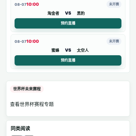
10:00
08-07
未开赛
VS
淘金者
黑豹
预约直播
10:00
08-07
未开赛
VS
蜜蜂
太空人
预约直播
世界杯未来赛程
查看世界杯赛程专题
同类阅读