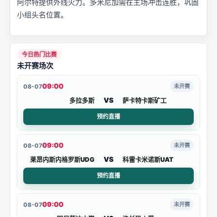
阿尔特提供外线火力。多米尼加需在主场冲击连胜，巩固
小组头名位置。
今日热门比赛
未开赛场次
09:00
08-07
未开赛
VS
多拉多斯
萨卡特卡斯矿工
预约直播
09:00
08-07
未开赛
VS
莱昂内斯内格罗斯UDG
科雷卡米诺斯UAT
预约直播
09:00
08-07
未开赛