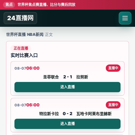
焦点
世界杯焦点赛直播、比分与赛后回放
24直播网
世界杯直播
/
NBA新闻
/
正文
正在直播
实时比赛入口
06:00
08-07
直播中
2 - 1
圣菲联合
拉努斯
进入直播
06:00
08-07
直播中
0 - 2
特拉斯卡拉
瓦哈卡阿莱布里赫斯
进入直播