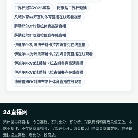
世界杯冠军2026戒指
阿根廷世界杯短袖
凡城体育vs开塞利体育直播在线观看视频
萨勒耶尔对阵穆拉体育高清直播
萨勒耶尔对阵穆拉体育在线直播
伊迪尔FK对阵法蒂赫卡拉古姆鲁克在线直播
伊迪尔FK对阵法蒂赫卡拉古姆鲁克直播在线观看
伊迪尔FKVS法蒂赫卡拉古姆鲁克高清直播
伊迪尔FKVS法蒂赫卡拉古姆鲁克在线直播
博德鲁姆FK对阵布尔萨体育直播在线观看
24直播网
聚焦世界杯直播、今日赛程、实时比分、积分榜、球队资料和赛后录像回放。本
站不制作、不存储赛事视频，仅整理公开网络直播入口与体育赛事数据，方便球
迷快速查赛程、看比分、找回放。