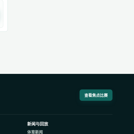
查看焦点比赛
新闻与回放
体育新闻