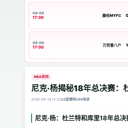
08-08
0
藤枝MYFC
17:30
08-08
1
万劳雷八户
17:30
NBA新闻
尼克·杨揭秘18年总决赛：
2026-06-18 13:32
24直播网
269阅读
尼克·杨：杜兰特和库里18年总