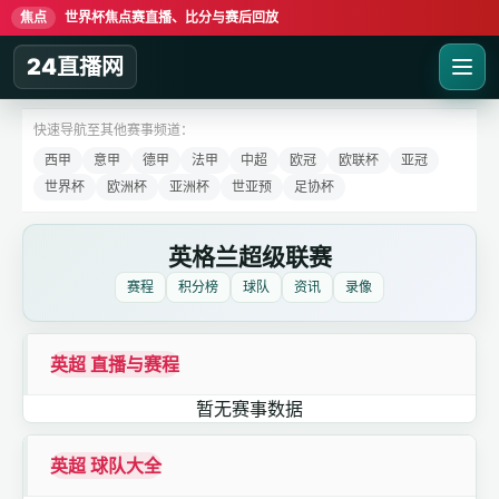
焦点
世界杯焦点赛直播、比分与赛后回放
24直播网
快速导航至其他赛事频道：
西甲
意甲
德甲
法甲
中超
欧冠
欧联杯
亚冠
世界杯
欧洲杯
亚洲杯
世亚预
足协杯
英格兰超级联赛
赛程
积分榜
球队
资讯
录像
英超 直播与赛程
暂无赛事数据
英超 球队大全