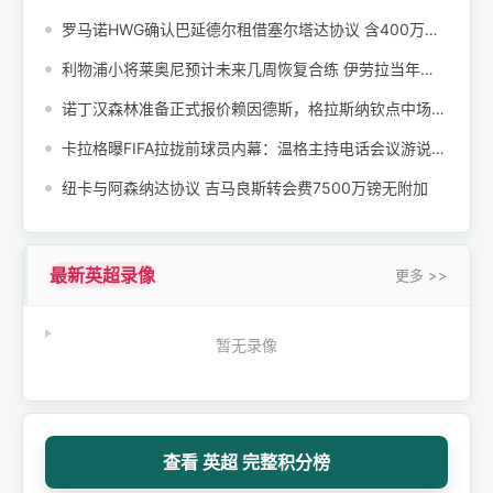
罗马诺HWG确认巴延德尔租借塞尔塔达协议 含400万欧买断选项
利物浦小将莱奥尼预计未来几周恢复合练 伊劳拉当年求购遭红军截胡
诺丁汉森林准备正式报价赖因德斯，格拉斯纳钦点中场补强
卡拉格曝FIFA拉拢前球员内幕：温格主持电话会议游说世界杯两年一届
纽卡与阿森纳达协议 吉马良斯转会费7500万镑无附加
最新英超录像
更多 >>
暂无录像
查看 英超 完整积分榜