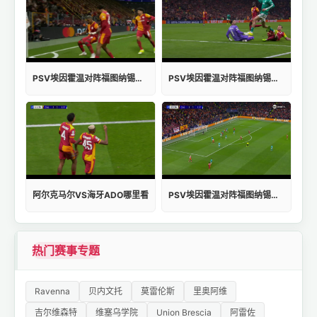
PSV埃因霍温对阵福图纳锡塔德比分
PSV埃因霍温对阵福图纳锡塔德哪里看
阿尔克马尔VS海牙ADO哪里看
PSV埃因霍温对阵福图纳锡塔德高清直播
热门赛事专题
Ravenna
贝内文托
莫雷伦斯
里奥阿维
吉尔维森特
维塞乌学院
Union Brescia
阿雷佐