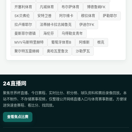
开塞利体育
凡城体育
布尔萨体育
博德鲁姆FK
SK贝弗伦
安特卫普
阿尔维卡
穆拉体育
萨勒耶尔
拉卢维耶尔
法蒂赫卡拉古姆鲁克
伊迪尔FK
曼斯菲尔德镇
海伦芬
乌得勒支青年
MVV马斯特里赫特
葡萄牙体育B
阿维斯
根克
聚尔特瓦雷赫姆
奥哈瓦里鲁汶
沙勒罗瓦
24直播网
聚焦世界杯直播、今日赛程、实时比分、积分榜、球队资料和赛后录像回放。本
站不制作、不存储赛事视频，仅整理公开网络直播入口与体育赛事数据，方便球
迷快速查赛程、看比分、找回放。
查看焦点比赛