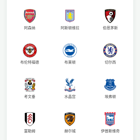
阿森纳
阿斯顿维拉
伯恩茅斯
布伦特福德
布莱顿
切尔西
考文垂
水晶宫
埃弗顿
富勒姆
赫尔城
伊普斯维奇