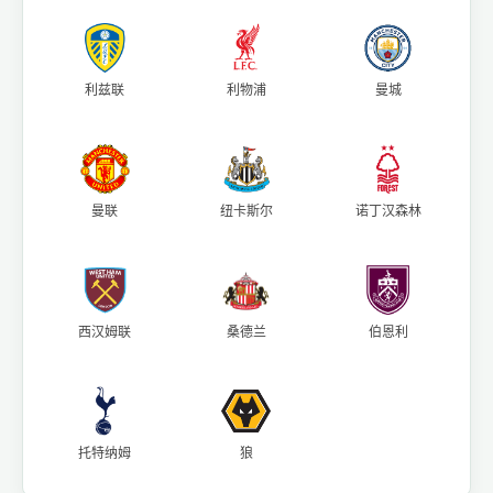
利兹联
利物浦
曼城
曼联
纽卡斯尔
诺丁汉森林
西汉姆联
桑德兰
伯恩利
托特纳姆
狼