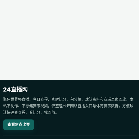
24直播网
聚焦世界杯直播、今日赛程、实时比分、积分榜、球队资料和赛后录像回放。本
站不制作、不存储赛事视频，仅整理公开网络直播入口与体育赛事数据，方便球
迷快速查赛程、看比分、找回放。
查看焦点比赛