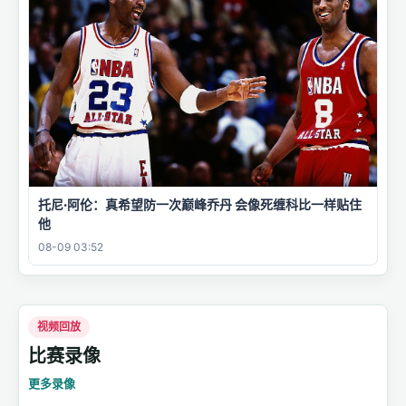
托尼·阿伦：真希望防一次巅峰乔丹 会像死缠科比一样贴住
他
08-09 03:52
视频回放
比赛录像
更多录像