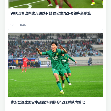
VAR回看改判达万进球有效 国安主场2-0领先新鹏城
08-09 04:20
曹永竞达成国安中超百场 同期参与22球队内第七