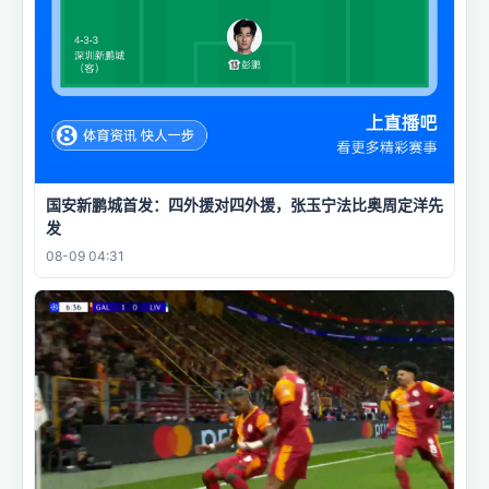
国安新鹏城首发：四外援对四外援，张玉宁法比奥周定洋先
发
08-09 04:31