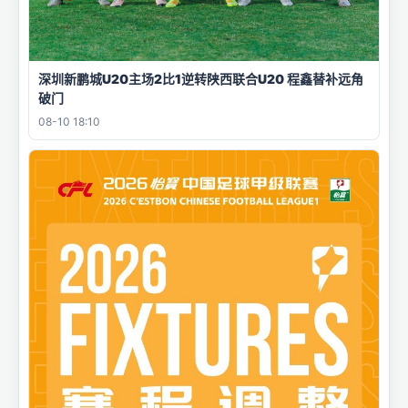
深圳新鹏城U20主场2比1逆转陕西联合U20 程鑫替补远角
破门
08-10 18:10