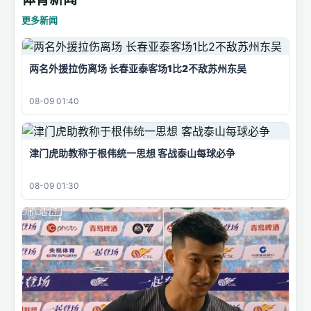
更多新闻
两名外援拉伤离场 长春亚泰客场1比2不敌苏州东吴
08-09 01:40
津门虎助教称于根伟统一思想 客战泰山每球必争
08-09 01:30