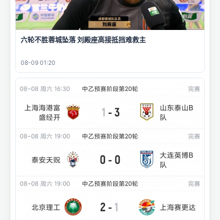
六轮不胜蓉城坠落 刘殿座高接抵挡难救主
08-09 01:20