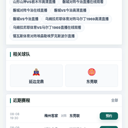
山形山神VS栃木市高清直播
磐城对阵今治直播在线观看
磐城对阵今治在线直播
磐城VS今治高清直播
磐城VS今治直播
乌姆拉尼耶体育对阵马尔丁1969高清直播
乌姆拉尼耶体育VS马尔丁1969直播在线观看
锡瓦斯体育对阵埃森勒埃罗克斯波尔直播
相关球队
延边龙鼎
东莞联
近期赛程
全部
08-08
梅州客家
东莞联
预约
对阵
19:30
08-09