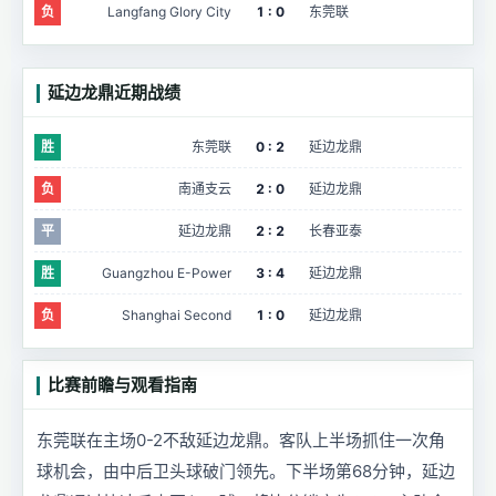
负
Langfang Glory City
1 : 0
东莞联
延边龙鼎近期战绩
胜
东莞联
0 : 2
延边龙鼎
负
南通支云
2 : 0
延边龙鼎
平
延边龙鼎
2 : 2
长春亚泰
胜
Guangzhou E-Power
3 : 4
延边龙鼎
负
Shanghai Second
1 : 0
延边龙鼎
比赛前瞻与观看指南
东莞联在主场0-2不敌延边龙鼎。客队上半场抓住一次角
球机会，由中后卫头球破门领先。下半场第68分钟，延边