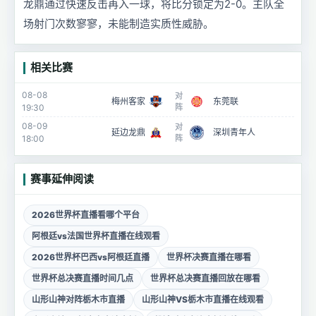
龙鼎通过快速反击再入一球，将比分锁定为2-0。主队全
场射门次数寥寥，未能制造实质性威胁。
相关比赛
08-08
对
梅州客家
东莞联
19:30
阵
08-09
对
延边龙鼎
深圳青年人
18:00
阵
赛事延伸阅读
2026世界杯直播看哪个平台
阿根廷vs法国世界杯直播在线观看
2026世界杯巴西vs阿根廷直播
世界杯决赛直播在哪看
世界杯总决赛直播时间几点
世界杯总决赛直播回放在哪看
山形山神对阵栃木市直播
山形山神VS栃木市直播在线观看