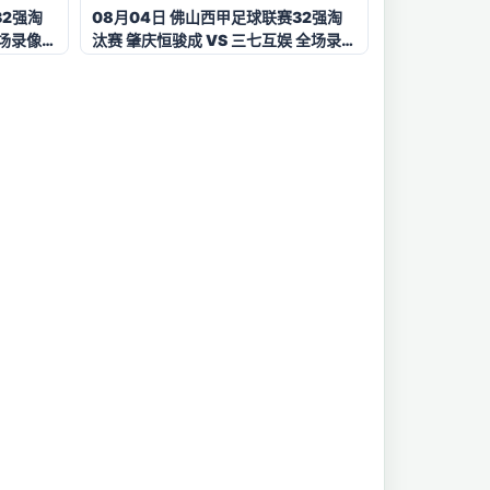
32强淘
08月04日 佛山西甲足球联赛32强淘
全场录像
汰赛 肇庆恒骏成 VS 三七互娱 全场录像
【全场录像+集锦】