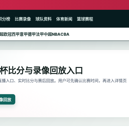
积分榜
比赛录像
球队资料
体育新闻
篮球赛程
超
欧冠
西甲
意甲
德甲
法甲
中超
NBA
CBA
界杯比分与录像回放入口
、直播入口、实时比分与赛后回放。用户可先确认比赛时间，再进入详情页
像回放