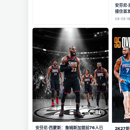
安芬尼
接住首
08-08 18
安芬尼·西蒙斯：詹姆斯加盟前76人已
2K27