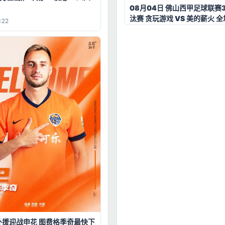
08月04日 佛山西甲足球联赛
汰赛 贪玩游戏 VS 美的薪火 
:22
【全场录像+集锦】
外援迎战申花 图费格季奇最快下