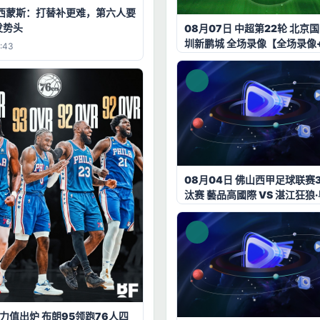
·西蒙斯：打替补更难，第六人要
发势头
08月07日 中超第22轮 北京国
圳新鹏城 全场录像【全场录像
:43
08月04日 佛山西甲足球联赛
汰赛 藝品高國際 VS 湛江狂狼
源 全场录像【全场录像+集锦
能力值出炉 布朗95领跑76人四