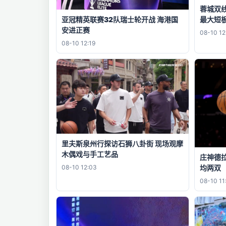
蓉城双
最大短
亚冠精英联赛32队瑞士轮开战 海港国
安进正赛
08-10 12
08-10 12:19
里夫斯泉州行探访石狮八卦街 现场观摩
木偶戏与手工艺品
庄神德拉
08-10 12:03
均两双
08-10 11