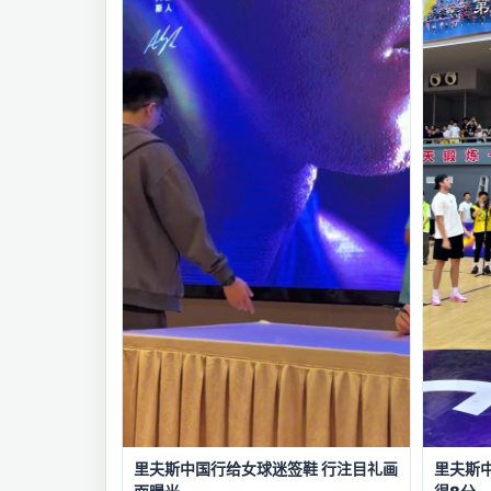
里夫斯中国行给女球迷签鞋 行注目礼画
里夫斯