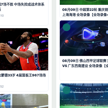
线7场不胜 中场失控成战术体系
板
08月09日 中超第22轮 重庆铜
上海海港 全场录像【全场录像
:10
08月09日 佛山西甲足球联赛
VS 广东西南建设 全场录像【
+集锦】
蒙德33岁 4届篮板王967场场
:52