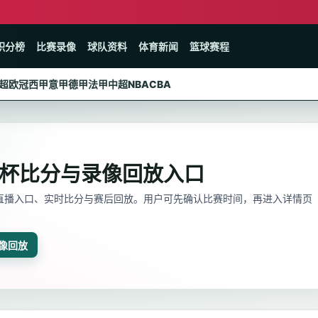
积分榜
比赛录像
球队资料
体育新闻
篮球赛程
超
欧冠
西甲
意甲
德甲
法甲
中超
NBA
CBA
界杯比分与录像回放入口
、直播入口、实时比分与赛后回放。用户可先确认比赛时间，再进入详情页
像回放