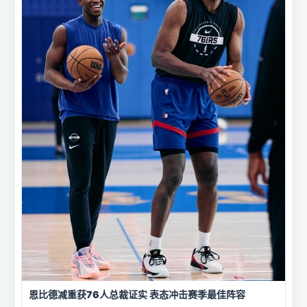
恩比德减重获76人总裁证实 表态冲击赛季最佳阵容