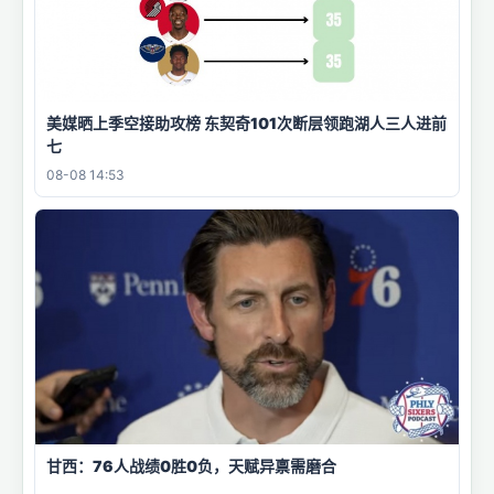
美媒晒上季空接助攻榜 东契奇101次断层领跑湖人三人进前
七
08-08 14:53
甘西：76人战绩0胜0负，天赋异禀需磨合