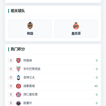
相关球队
韩国
墨西哥
热门积分
1
阿森纳
0
1
毕尔巴鄂竞技
0
1
亚特兰大
0
1
成都蓉城
45
1
拜仁慕尼黑
0
1
欧塞尔
0