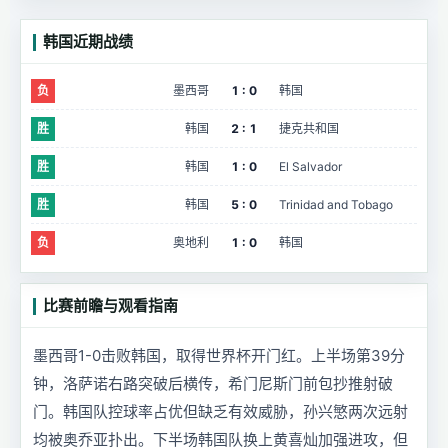
韩国近期战绩
负
墨西哥
1 : 0
韩国
胜
韩国
2 : 1
捷克共和国
胜
韩国
1 : 0
El Salvador
胜
韩国
5 : 0
Trinidad and Tobago
负
奥地利
1 : 0
韩国
比赛前瞻与观看指南
墨西哥1-0击败韩国，取得世界杯开门红。上半场第39分
钟，洛萨诺右路突破后横传，希门尼斯门前包抄推射破
门。韩国队控球率占优但缺乏有效威胁，孙兴慜两次远射
均被奥乔亚扑出。下半场韩国队换上黄喜灿加强进攻，但