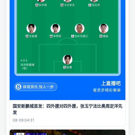
国安新鹏城首发：四外援对四外援，张玉宁法比奥周定洋先
发
08-09 04:31