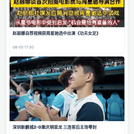
赵丽娜自荐视频获周星驰选中出演《功夫女足》
08-05 17:30
深圳新鹏城2-0重庆铜梁龙 三连客后主场零封