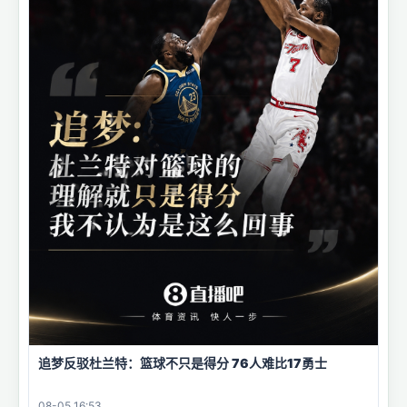
追梦反驳杜兰特：篮球不只是得分 76人难比17勇士
08-05 16:53