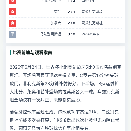
负
乌兹别克斯坦
1 : 3
哥伦比亚
负
荷兰
2 : 1
乌兹别克斯坦
负
加拿大
2 : 0
乌兹别克斯坦
平
乌兹别克斯坦
0 : 0
Venezuela
比赛前瞻与观看指南
2026年6月24日，世界杯小组赛葡萄牙5比0击败乌兹别克
斯坦。开场后葡萄牙迅速掌握节奏，C罗在第12分钟头球
破门，菲利克斯第28分钟补射得分。下半场，B费远射扩
大比分，莱奥和替补登场的拉莫斯各入一球。乌兹别克斯
坦全场仅有一次射正，未能制造威胁。
葡萄牙控球率超过七成，传球成功率高达91%。乌兹别克
斯坦防线多次被打穿，门将虽做出数次扑救但无力阻止惨
败。葡萄牙凭借净胜球优势升至小组头名。