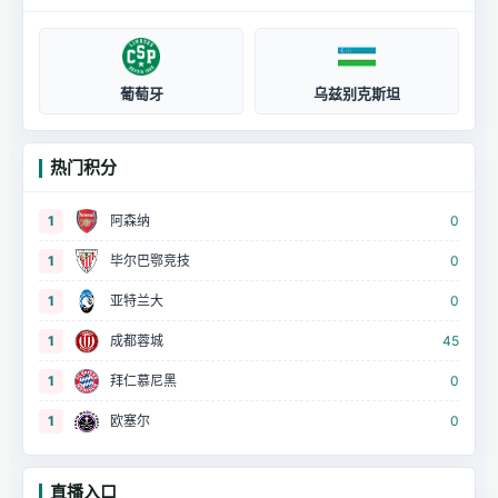
葡萄牙
乌兹别克斯坦
热门积分
1
阿森纳
0
1
毕尔巴鄂竞技
0
1
亚特兰大
0
1
成都蓉城
45
1
拜仁慕尼黑
0
1
欧塞尔
0
直播入口