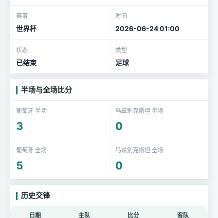
赛事
时间
世界杯
2026-06-24 01:00
状态
类型
已结束
足球
半场与全场比分
葡萄牙 半场
乌兹别克斯坦 半场
3
0
葡萄牙 全场
乌兹别克斯坦 全场
5
0
历史交锋
日期
主队
比分
客队