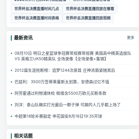
世界杯总决赛直播时间几点
世界杯总决赛直播回放在哪看
世界杯总决赛直播时间表格
世界杯总决赛直播回放视频
最新资讯
更多
08月10日 明日之星篮球争冠赛常规赛常规赛 美国高中精英选拔队
VS 英格兰UK50精英队 全场录像【全场录像+集锦】
2012届生涯抢断榜：追梦1244次居首 庄神浓眉紧随其后
巴兹利：3500万签蒂莱曼斯太划算，安德森过亿不值
阿劳霍通过利物浦体检 租借含5500万欧元买断条款
刘洋：泰山队确实打光最后一颗子弹 可踢的人几乎都上场了
中超第18轮补赛敲定 申花国安8月18日19:35开球
相关话题