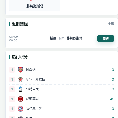
腓特烈斯塔
近期赛程
全部
08-09
斯达
腓特烈斯塔
预约
对阵
00:00
热门积分
1
阿森纳
0
1
毕尔巴鄂竞技
0
1
亚特兰大
0
1
成都蓉城
45
1
拜仁慕尼黑
0