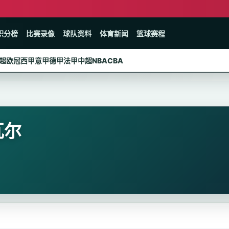
积分榜
比赛录像
球队资料
体育新闻
篮球赛程
超
欧冠
西甲
意甲
德甲
法甲
中超
NBA
CBA
瓦尔