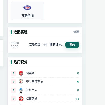
瓦勒伦加
近期赛程
全部
08-08
瓦勒伦加
博多格林特
预约
对阵
20:00
热门积分
1
阿森纳
0
1
毕尔巴鄂竞技
0
1
亚特兰大
0
1
成都蓉城
45