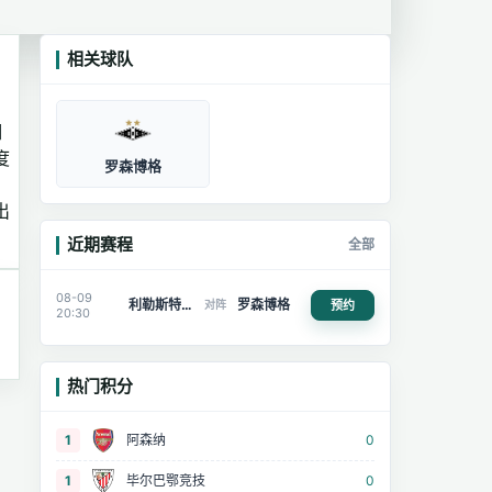
相关球队
细
度
罗森博格
，
出
近期赛程
全部
08-09
利勒斯特罗姆
罗森博格
预约
对阵
20:30
热门积分
1
阿森纳
0
1
毕尔巴鄂竞技
0