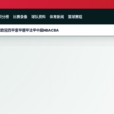
积分榜
比赛录像
球队资料
体育新闻
篮球赛程
超
欧冠
西甲
意甲
德甲
法甲
中超
NBA
CBA