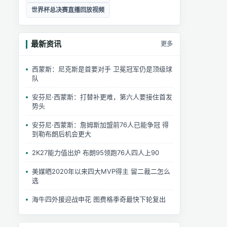
世界杯总决赛直播回放视频
最新资讯
更多
西蒙斯：尼克斯是首要对手 卫冕冠军仍是顶级球
队
安芬尼·西蒙斯：打替补更难，第六人要接住首发
势头
安芬尼·西蒙斯：詹姆斯加盟前76人已能争冠 得
到勒布朗后机会更大
2K27能力值出炉 布朗95领跑76人四人上90
美媒晒2020年以来四大MVP得主 留二裁二怎么
选
海牛四外援迎战申花 图费格季奇最快下轮复出