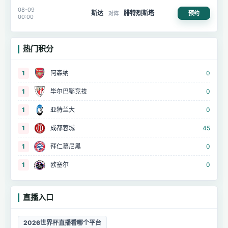
08-09
斯达
腓特烈斯塔
预约
对阵
00:00
热门积分
1
阿森纳
0
1
毕尔巴鄂竞技
0
1
亚特兰大
0
1
成都蓉城
45
1
拜仁慕尼黑
0
1
欧塞尔
0
直播入口
2026世界杯直播看哪个平台