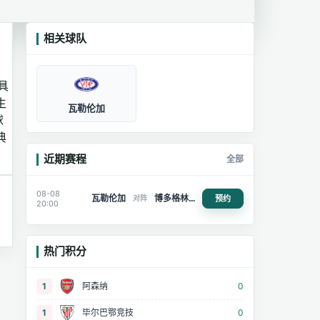
相关球队
具
生
瓦勒伦加
球
典
近期赛程
全部
08-08
瓦勒伦加
博多格林特
预约
对阵
20:00
热门积分
1
阿森纳
0
1
毕尔巴鄂竞技
0