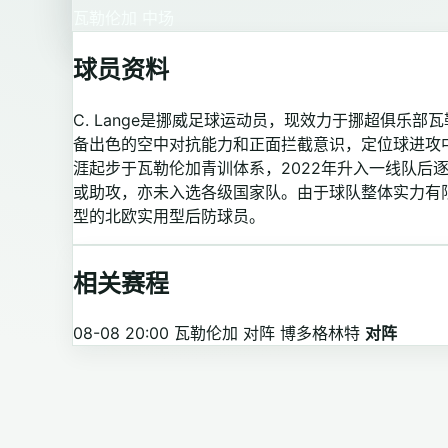
瓦勒伦加
中场
球员资料
C. Lange是挪威足球运动员，现效力于挪超俱乐
备出色的空中对抗能力和正面拦截意识，定位球进攻
涯起步于瓦勒伦加青训体系，2022年升入一线队后
或助攻，亦未入选各级国家队。由于球队整体实力有
型的北欧实用型后防球员。
相关赛程
08-08 20:00
瓦勒伦加 对阵 博多格林特
对阵