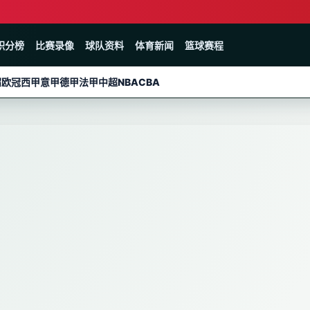
积分榜
比赛录像
球队资料
体育新闻
篮球赛程
超
欧冠
西甲
意甲
德甲
法甲
中超
NBA
CBA