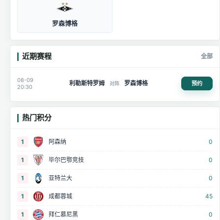
罗森博格
近期赛程
全部
08-09
利勒斯特罗姆
罗森博格
预约
对阵
20:30
热门积分
1
阿森纳
0
1
毕尔巴鄂竞技
0
1
亚特兰大
0
1
成都蓉城
45
1
拜仁慕尼黑
0