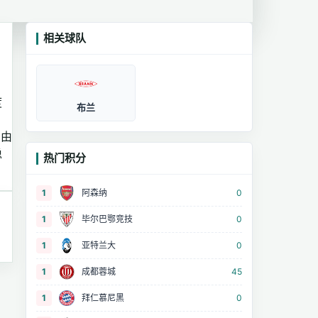
相关球队
度
布兰
。由
稳
热门积分
1
阿森纳
0
1
毕尔巴鄂竞技
0
1
亚特兰大
0
1
成都蓉城
45
1
拜仁慕尼黑
0