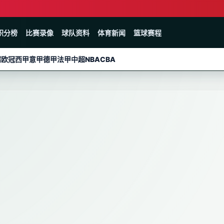
积分榜
比赛录像
球队资料
体育新闻
篮球赛程
超
欧冠
西甲
意甲
德甲
法甲
中超
NBA
CBA