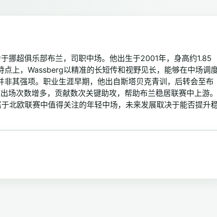
现效力于挪超俱乐部布兰，司职中场。他出生于2001年，身高约1.85
点上，Wassberg以精准的长短传和视野见长，能够在中场调
并非其强项。职业生涯早期，他出自斯塔贝克青训，后转会至布
超出场次数增多，贡献数次关键助攻，帮助布兰稳居联赛中上游
目前属于北欧联赛中值得关注的年轻中场，未来发展取决于能否提升