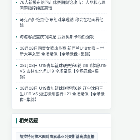
76人新援布朗回击休赛期舆论攻击：人品和心理
问题指控纯属离谱
马克西拒绝杰伦·布朗跳伞邀请 称会在地面看他
跳
海港客战重庆铜梁龙 武磊奥斯卡领衔强攻
08月08日国青女篮热身赛 新西兰U18女篮 – 世
新大学女篮 全场录像【全场录像+集锦】
08月08日 U19青年篮球联赛第6轮 四川锦城U19
VS 吉林东北虎U19 全场录像【全场录像+集
锦】
08月08日 U19青年篮球联赛第6轮 辽宁沈阳三
生U19 VS 浙江稠州银行U21 全场录像【全场录
像+集锦】
相关话题
凯拉特阿拉木图对阵索菲亚列夫斯基高清直播