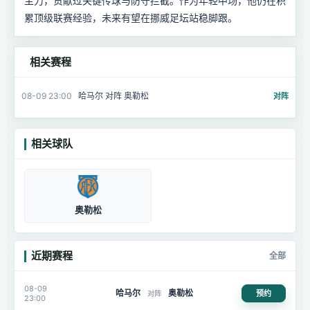
主力，贡献过关键传球与防守拦截。作为年轻中场，他仍在积
累顶级联赛经验，未来有望在挪威足坛站稳脚跟。
相关赛程
08-09 23:00
哈马尔 对阵 奥勒松
对阵
相关球队
奥勒松
近期赛程
全部
08-09
哈马尔
奥勒松
预约
对阵
23:00