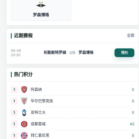
罗森博格
近期赛程
全部
08-09
利勒斯特罗姆
罗森博格
预约
对阵
20:30
热门积分
1
阿森纳
0
1
毕尔巴鄂竞技
0
1
亚特兰大
0
1
成都蓉城
45
1
拜仁慕尼黑
0