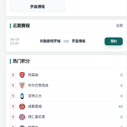
罗森博格
近期赛程
全部
08-09
利勒斯特罗姆
罗森博格
预约
对阵
20:30
热门积分
1
阿森纳
0
1
毕尔巴鄂竞技
0
1
亚特兰大
0
1
成都蓉城
45
1
拜仁慕尼黑
0