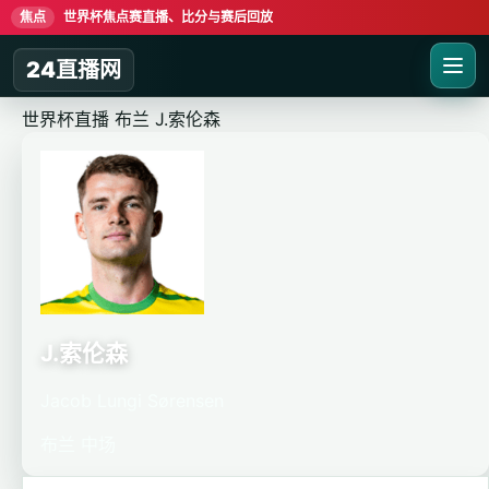
焦点
世界杯焦点赛直播、比分与赛后回放
24直播网
世界杯直播
布兰
J.索伦森
J.索伦森
Jacob Lungi Sørensen
布兰
中场