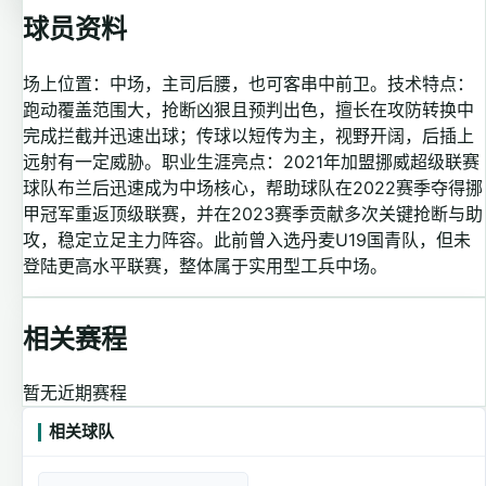
球员资料
场上位置：中场，主司后腰，也可客串中前卫。技术特点：
跑动覆盖范围大，抢断凶狠且预判出色，擅长在攻防转换中
完成拦截并迅速出球；传球以短传为主，视野开阔，后插上
远射有一定威胁。职业生涯亮点：2021年加盟挪威超级联赛
球队布兰后迅速成为中场核心，帮助球队在2022赛季夺得挪
甲冠军重返顶级联赛，并在2023赛季贡献多次关键抢断与助
攻，稳定立足主力阵容。此前曾入选丹麦U19国青队，但未
登陆更高水平联赛，整体属于实用型工兵中场。
相关赛程
暂无近期赛程
相关球队