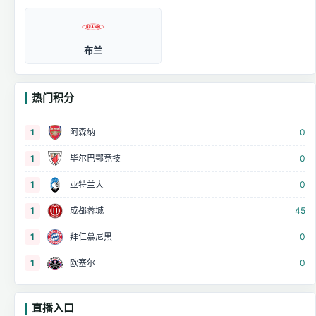
布兰
热门积分
1
阿森纳
0
1
毕尔巴鄂竞技
0
1
亚特兰大
0
1
成都蓉城
45
1
拜仁慕尼黑
0
1
欧塞尔
0
直播入口