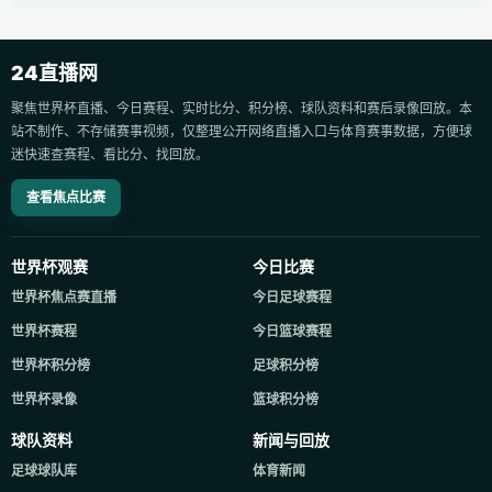
24直播网
聚焦世界杯直播、今日赛程、实时比分、积分榜、球队资料和赛后录像回放。本
站不制作、不存储赛事视频，仅整理公开网络直播入口与体育赛事数据，方便球
迷快速查赛程、看比分、找回放。
查看焦点比赛
世界杯观赛
今日比赛
世界杯焦点赛直播
今日足球赛程
世界杯赛程
今日篮球赛程
世界杯积分榜
足球积分榜
世界杯录像
篮球积分榜
球队资料
新闻与回放
足球球队库
体育新闻