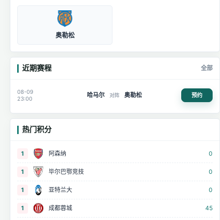
奥勒松
近期赛程
全部
08-09
哈马尔
奥勒松
预约
对阵
23:00
热门积分
1
阿森纳
0
1
毕尔巴鄂竞技
0
1
亚特兰大
0
1
成都蓉城
45