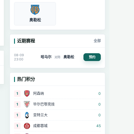
奥勒松
近期赛程
全部
08-09
哈马尔
奥勒松
预约
对阵
23:00
热门积分
1
阿森纳
0
1
毕尔巴鄂竞技
0
1
亚特兰大
0
1
成都蓉城
45