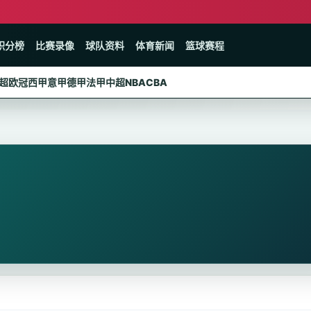
积分榜
比赛录像
球队资料
体育新闻
篮球赛程
超
欧冠
西甲
意甲
德甲
法甲
中超
NBA
CBA