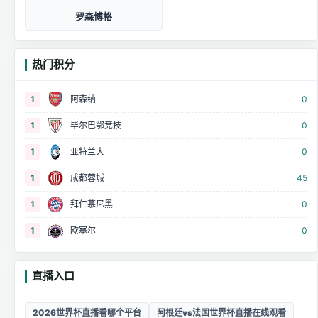
罗森博格
热门积分
1
阿森纳
0
1
毕尔巴鄂竞技
0
1
亚特兰大
0
1
成都蓉城
45
1
拜仁慕尼黑
0
1
欧塞尔
0
直播入口
2026世界杯直播看哪个平台
阿根廷vs法国世界杯直播在线观看