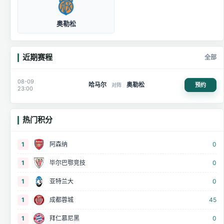
奥勒松
近期赛程
全部
08-09
哈马尔
奥勒松
预约
对阵
23:00
热门积分
1
阿森纳
0
1
毕尔巴鄂竞技
0
1
亚特兰大
0
1
成都蓉城
45
1
拜仁慕尼黑
0