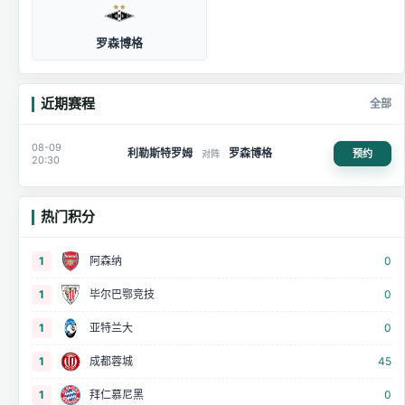
罗森博格
近期赛程
全部
08-09
利勒斯特罗姆
罗森博格
预约
对阵
20:30
热门积分
1
阿森纳
0
1
毕尔巴鄂竞技
0
1
亚特兰大
0
1
成都蓉城
45
1
拜仁慕尼黑
0