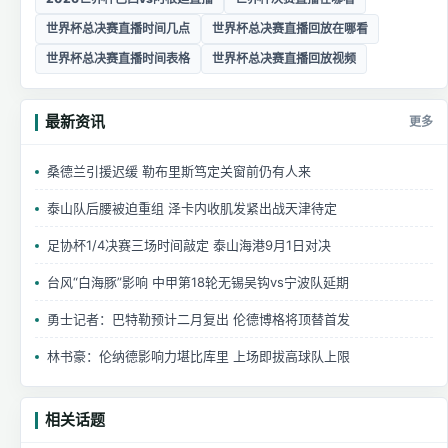
世界杯总决赛直播时间几点
世界杯总决赛直播回放在哪看
世界杯总决赛直播时间表格
世界杯总决赛直播回放视频
最新资讯
更多
桑德兰引援迟缓 勒布里斯笃定关窗前仍有人来
泰山队后腰被迫重组 泽卡内收肌发紧出战天津待定
足协杯1/4决赛三场时间敲定 泰山海港9月1日对决
台风“白海豚”影响 中甲第18轮无锡吴钩vs宁波队延期
勇士记者：巴特勒预计二月复出 伦德博格将顶替首发
林书豪：伦纳德影响力堪比库里 上场即拔高球队上限
相关话题