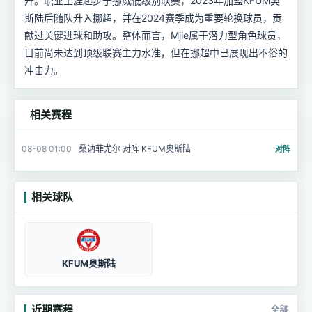
升。职业生涯起步于挪威低级别联赛，2023年加盟KFUM奥
斯陆后随队升入挪超，并在2024赛季成为重要轮换球员，贡
献过关键进球和助攻。整体而言，Mjie属于潜力型角色球员，
目前尚未达到顶级联赛主力水准，但在挪超中已展现出不俗的
冲击力。
相关赛程
08-08 01:00
桑讷菲尤尔 对阵 KFUM奥斯陆
对阵
相关球队
KFUM奥斯陆
近期赛程
全部