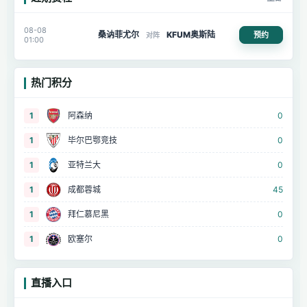
08-08
桑讷菲尤尔
KFUM奥斯陆
预约
对阵
01:00
热门积分
1
阿森纳
0
1
毕尔巴鄂竞技
0
1
亚特兰大
0
1
成都蓉城
45
1
拜仁慕尼黑
0
1
欧塞尔
0
直播入口