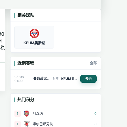
相关球队
和
M
KFUM奥斯陆
站稳
近期赛程
全部
08-08
桑讷菲尤尔
KFUM奥斯陆
预约
对阵
01:00
热门积分
1
阿森纳
0
1
毕尔巴鄂竞技
0