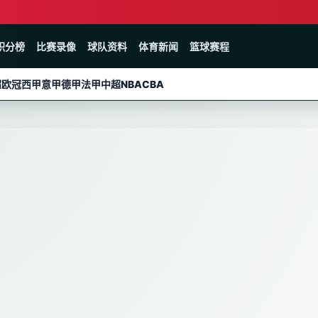
积分榜
比赛录像
球队资料
体育新闻
篮球赛程
超
欧冠
西甲
意甲
德甲
法甲
中超
NBA
CBA