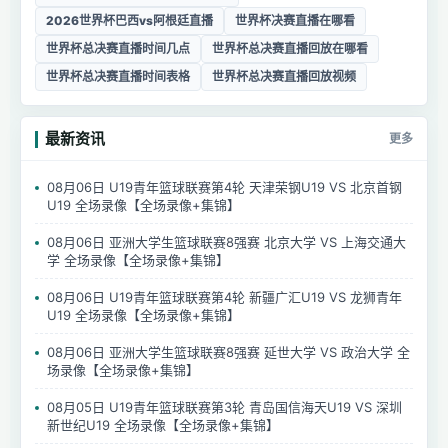
2026世界杯巴西vs阿根廷直播
世界杯决赛直播在哪看
世界杯总决赛直播时间几点
世界杯总决赛直播回放在哪看
世界杯总决赛直播时间表格
世界杯总决赛直播回放视频
最新资讯
更多
08月06日 U19青年篮球联赛第4轮 天津荣钢U19 VS 北京首钢
U19 全场录像【全场录像+集锦】
08月06日 亚洲大学生篮球联赛8强赛 北京大学 VS 上海交通大
学 全场录像【全场录像+集锦】
08月06日 U19青年篮球联赛第4轮 新疆广汇U19 VS 龙狮青年
U19 全场录像【全场录像+集锦】
08月06日 亚洲大学生篮球联赛8强赛 延世大学 VS 政治大学 全
场录像【全场录像+集锦】
08月05日 U19青年篮球联赛第3轮 青岛国信海天U19 VS 深圳
新世纪U19 全场录像【全场录像+集锦】