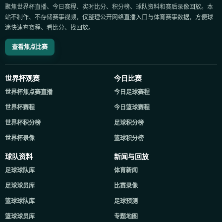
聚焦世界杯直播、今日赛程、实时比分、积分榜、球队资料和赛后录像回放。本
站不制作、不存储赛事视频，仅整理公开网络直播入口与体育赛事数据，方便球
迷快速查赛程、看比分、找回放。
查看焦点比赛
世界杯观赛
今日比赛
世界杯焦点赛直播
今日足球赛程
世界杯赛程
今日篮球赛程
世界杯积分榜
足球积分榜
世界杯录像
篮球积分榜
球队资料
新闻与回放
足球球队库
体育新闻
足球球员库
比赛录像
篮球球队库
足球预测
篮球球员库
专题地图