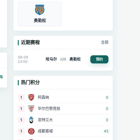
奥勒松
近期赛程
全部
08-09
哈马尔
奥勒松
预约
对阵
23:00
阵
热门积分
1
阿森纳
0
1
毕尔巴鄂竞技
0
1
亚特兰大
0
1
成都蓉城
45