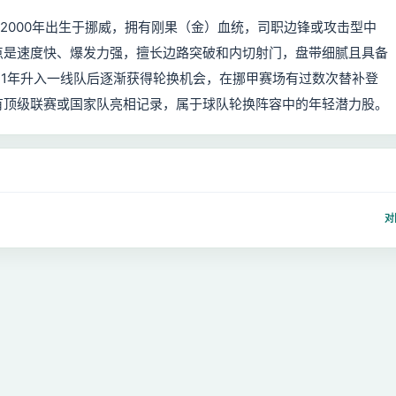
ngo），2000年出生于挪威，拥有刚果（金）血统，司职边锋或攻击型中
点是速度快、爆发力强，擅长边路突破和内切射门，盘带细腻且具备
21年升入一线队后逐渐获得轮换机会，在挪甲赛场有过数次替补登
有顶级联赛或国家队亮相记录，属于球队轮换阵容中的年轻潜力股。
对