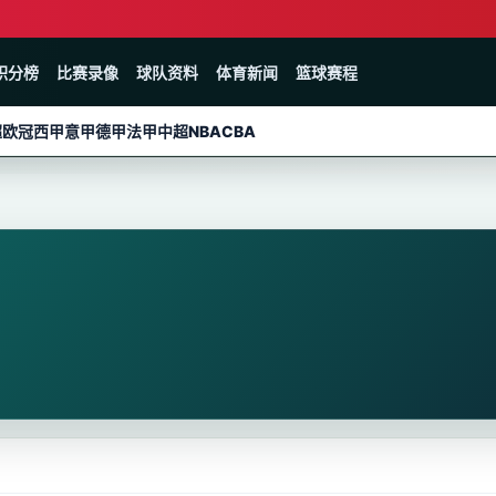
积分榜
比赛录像
球队资料
体育新闻
篮球赛程
超
欧冠
西甲
意甲
德甲
法甲
中超
NBA
CBA