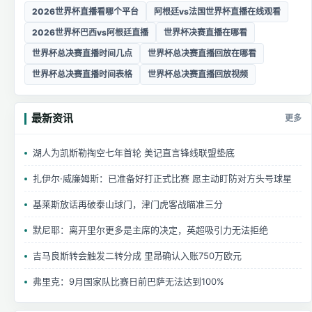
2026世界杯直播看哪个平台
阿根廷vs法国世界杯直播在线观看
2026世界杯巴西vs阿根廷直播
世界杯决赛直播在哪看
世界杯总决赛直播时间几点
世界杯总决赛直播回放在哪看
世界杯总决赛直播时间表格
世界杯总决赛直播回放视频
最新资讯
更多
湖人为凯斯勒掏空七年首轮 美记直言锋线联盟垫底
扎伊尔·威廉姆斯：已准备好打正式比赛 愿主动盯防对方头号球星
基莱斯放话再破泰山球门，津门虎客战瞄准三分
默尼耶：离开里尔更多是主席的决定，英超吸引力无法拒绝
吉马良斯转会触发二转分成 里昂确认入账750万欧元
弗里克：9月国家队比赛日前巴萨无法达到100%