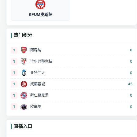
KFUM奥斯陆
热门积分
1
阿森纳
0
1
毕尔巴鄂竞技
0
1
亚特兰大
0
1
成都蓉城
45
1
拜仁慕尼黑
0
1
欧塞尔
0
直播入口