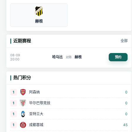
赫根
近期赛程
全部
08-09
哈马比
赫根
预约
对阵
20:00
热门积分
1
阿森纳
0
1
毕尔巴鄂竞技
0
1
亚特兰大
0
1
成都蓉城
45