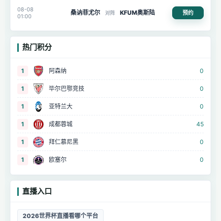
08-08
桑讷菲尤尔
KFUM奥斯陆
预约
对阵
01:00
热门积分
1
阿森纳
0
1
毕尔巴鄂竞技
0
1
亚特兰大
0
1
成都蓉城
45
1
拜仁慕尼黑
0
1
欧塞尔
0
直播入口
2026世界杯直播看哪个平台