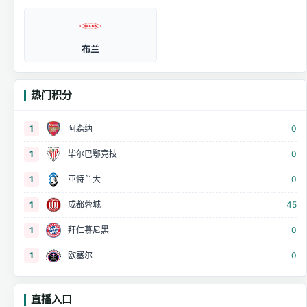
布兰
热门积分
1
阿森纳
0
1
毕尔巴鄂竞技
0
1
亚特兰大
0
1
成都蓉城
45
1
拜仁慕尼黑
0
1
欧塞尔
0
直播入口