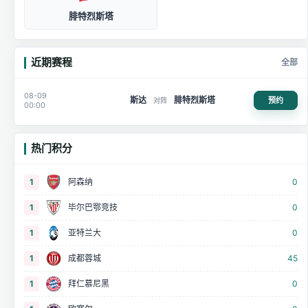
腓特烈斯塔
近期赛程
全部
08-09
斯达
腓特烈斯塔
预约
对阵
00:00
热门积分
1
阿森纳
0
1
毕尔巴鄂竞技
0
1
亚特兰大
0
1
成都蓉城
45
1
拜仁慕尼黑
0