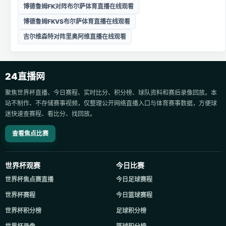
博德鲁姆FK对阵布尔萨体育直播在线观看
博德鲁姆FKVS布尔萨体育直播在线观看
吉尔维森特对阵里奥阿维直播在线观看
24直播网
聚焦世界杯直播、今日赛程、实时比分、积分榜、球队资料和赛后录像回放。本
站不制作、不存储赛事视频，仅整理公开网络直播入口与体育赛事数据，方便球
迷快速查赛程、看比分、找回放。
查看焦点比赛
世界杯观赛
今日比赛
世界杯焦点赛直播
今日足球赛程
世界杯赛程
今日篮球赛程
世界杯积分榜
足球积分榜