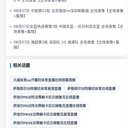
U19 全场录像【全场录像+集锦】
08月07日 中超第22轮 北京国安vs深圳新鹏城 全场录像【全场录像
+集锦】
08月07日女篮热身赛第1场 中国女篮 – 尼日利亚女篮 全场录像【全
场录像+集锦】
08月07日 湘超第3轮 岳阳队 VS 湘潭队 全场录像【全场录像+集
锦】
相关话题
凡城体育vs开塞利体育直播在线观看视频
萨勒耶尔对阵穆拉体育高清直播
萨勒耶尔对阵穆拉体育在线直播
伊迪尔FK对阵法蒂赫卡拉古姆鲁克在线直播
伊迪尔FK对阵法蒂赫卡拉古姆鲁克直播在线观看
伊迪尔FKVS法蒂赫卡拉古姆鲁克高清直播
伊迪尔FKVS法蒂赫卡拉古姆鲁克在线直播