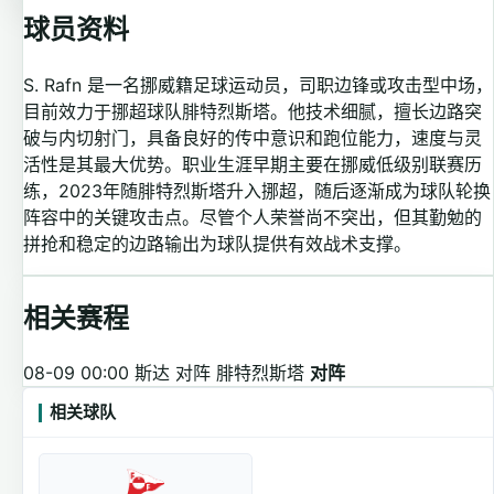
球员资料
S. Rafn 是一名挪威籍足球运动员，司职边锋或攻击型中场，
目前效力于挪超球队腓特烈斯塔。他技术细腻，擅长边路突
破与内切射门，具备良好的传中意识和跑位能力，速度与灵
活性是其最大优势。职业生涯早期主要在挪威低级别联赛历
练，2023年随腓特烈斯塔升入挪超，随后逐渐成为球队轮换
阵容中的关键攻击点。尽管个人荣誉尚不突出，但其勤勉的
拼抢和稳定的边路输出为球队提供有效战术支撑。
相关赛程
08-09 00:00
斯达 对阵 腓特烈斯塔
对阵
相关球队