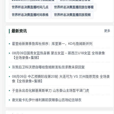
世界杯总决赛直播时间几点
世界杯总决赛直播回放在哪看
世界杯总决赛直播时间表格
世界杯总决赛直播回放视频
最新资讯
更多
霍里给新赛季詹库杜排序：库里第一，KD与詹姆斯并列
08月09日国青女篮热身赛 蒙古女篮 – 新西兰U18女篮 全场录像
【全场录像+集锦】
灰熊后卫科沃德自曝给詹姆斯发私信求教未获回复
08月09日 中乙预赛阶段第20轮 大连可为 VS 兰州陇原竞技 全场录
像【全场录像+集锦】
于金永出击化解基莱斯单刀 山东泰山主场暂平津门虎
谢文能卡扎伊什维利赛前获赠泰山百场纪念球衣