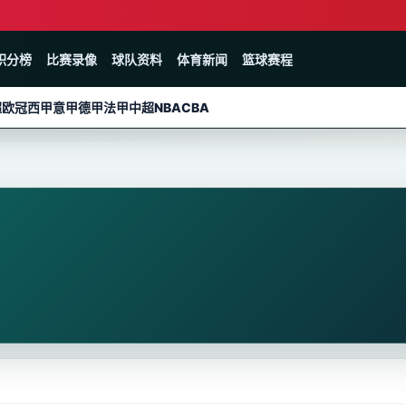
积分榜
比赛录像
球队资料
体育新闻
篮球赛程
超
欧冠
西甲
意甲
德甲
法甲
中超
NBA
CBA