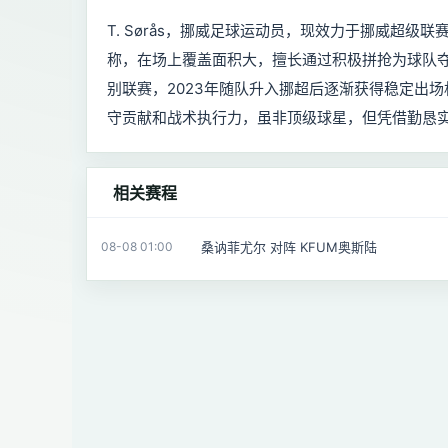
T. Sørås，挪威足球运动员，现效力于挪威超级
称，在场上覆盖面积大，擅长通过积极拼抢为球队
别联赛，2023年随队升入挪超后逐渐获得稳定出
守贡献和战术执行力，虽非顶级球星，但凭借勤恳
相关赛程
桑讷菲尤尔 对阵 KFUM奥斯陆
08-08 01:00