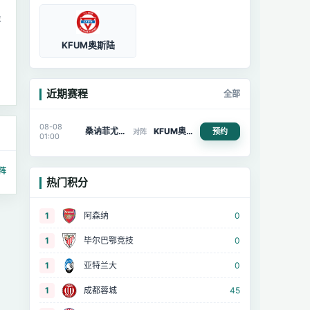
著
KFUM奥斯陆
近期赛程
全部
08-08
桑讷菲尤尔
KFUM奥斯陆
预约
对阵
01:00
阵
热门积分
1
阿森纳
0
1
毕尔巴鄂竞技
0
1
亚特兰大
0
1
成都蓉城
45