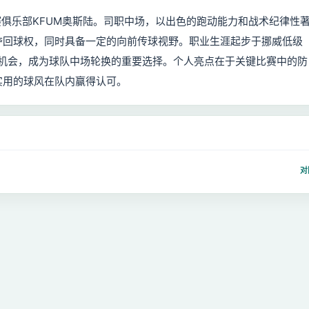
联赛俱乐部KFUM奥斯陆。司职中场，以出色的跑动能力和战术纪律性
夺回球权，同时具备一定的向前传球视野。职业生涯起步于挪威低级
场机会，成为球队中场轮换的重要选择。个人亮点在于关键比赛中的防
实用的球风在队内赢得认可。
对