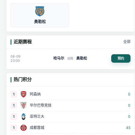
奥勒松
近期赛程
全部
08-09
哈马尔
奥勒松
预约
对阵
23:00
热门积分
1
阿森纳
0
1
毕尔巴鄂竞技
0
1
亚特兰大
0
1
成都蓉城
45