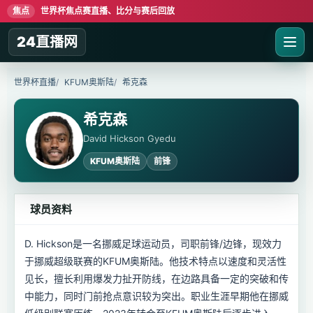
焦点
世界杯焦点赛直播、比分与赛后回放
24直播网
世界杯直播
KFUM奥斯陆
希克森
希克森
David Hickson Gyedu
KFUM奥斯陆
前锋
球员资料
D. Hickson是一名挪威足球运动员，司职前锋/边锋，现效力
于挪威超级联赛的KFUM奥斯陆。他技术特点以速度和灵活性
见长，擅长利用爆发力扯开防线，在边路具备一定的突破和传
中能力，同时门前抢点意识较为突出。职业生涯早期他在挪威