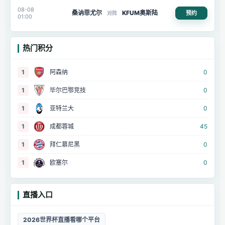
08-08
桑讷菲尤尔
KFUM奥斯陆
预约
对阵
01:00
热门积分
1
阿森纳
0
1
毕尔巴鄂竞技
0
1
亚特兰大
0
1
成都蓉城
45
1
拜仁慕尼黑
0
1
欧塞尔
0
直播入口
2026世界杯直播看哪个平台